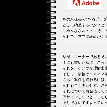
あのAdobeのとあるプ
どこに納品するのか？と
ごめんなさい・・・そこ
それで、本当に設計がく
結局、オーナーであるそ
上にも書いた様に、こっ
それを、そいつが理解出
そして、最後は２０２２
さらに案件を終わるには
それも全く実行せず、さ
それについてお金払って
アサインしないと、こち
あり得ないですよってい