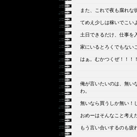
また、これで夜も腐れな状
てめえ少しは稼いでこい
土日できるだけ、仕事を
家にいるとろくでもない
はぁ。むかつくぜ！！！
俺が言いたいのは、無い
わ。
無いなら買うしか無い！
おめーはそんなこと考え
もう言い合いするのも疲