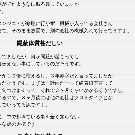
字がでたようなに振る舞っていますが
よ。
エンジニアが修理に行かず、機械が入ってる会社さん
まで、そのまま放置で、別の会社の機械入れて行ってますよ。
隠蔽体質甚だしい
してましたが、何か問題が起こっても
は伝えない事にしているのだそうです。
クが１０倍に増えるし、３年赤字だと言ってましたが
らだそうです。まずは、計画だーって線表線表言って
文句つけまくって、それで３ヶ月くらいかかるそうですし、
いるので、３ヶ月後には他の会社はプロトタイプとか
んでいってる訳ですよ。
に、中で起きている事を全く知らない
うな裸の大様です。