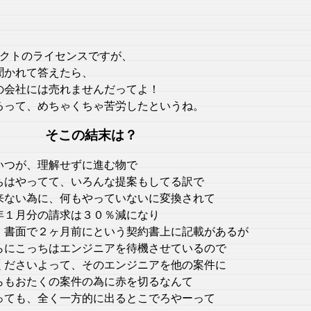
ロダクトのライセンスですが、
聞かれて答えたら、
の会社には売れませんだってよ！
るって、めちゃくちゃ苦労したというね。
そこの結末は？
いつが、理解せずに進む物で
ちはやってて、いろんな提案もしてる訳で
来ない為に、何もやっていないに変換されて
年１月分の請求は３０％減になり
、書面で２ヶ月前にという契約書上に記載があるが
らにこっちはエンジニアを待機させているので
くださいよって、そのエンジニアを他の案件に
らもおたくの案件の為に赤を切るなんて
っても、全く一方的に出るとこでろやーって