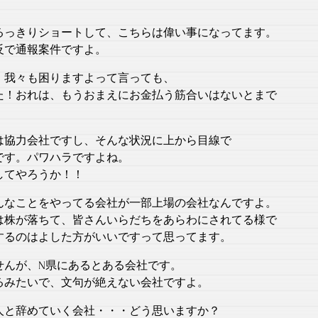
るっきりショートして、こちらは偉い事になってます。
反で通報案件ですよ。
、我々も困りますよって言っても、
た！おれは、もうおまえにお金払う筋合いはないとまで
は協力会社ですし、そんな状況に上から目線で
です。パワハラですよね。
してやろうか！！
んなことをやってる会社が一部上場の会社なんですよ。
は株が落ちて、皆さんいらだちをあらわにされてる様で
するのはよした方がいいですって思ってます。
せんが、N県にあるとある会社です。
るみたいで、文句が絶えない会社ですよ。
人と辞めていく会社・・・どう思いますか？