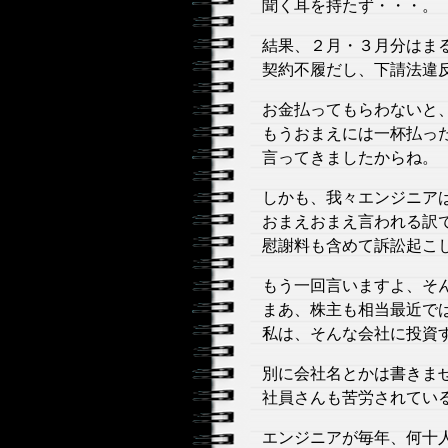
聞く耳を持たず・・・。
結果、２月・３月分はま
契約不履だし、下請法違
お金払ってもらわないと
もうおまえには一杯払っ
言ってきましたからね。
しかも、我々エンジニア
おまえおまえ言われる訳
慰謝料も含めて訴訟起こ
もう一回言いますよ、そ
まあ、株主も相当最近で
私は、そんな会社に投資
別に会社名とかは書きま
社員さんも苦労されてい
エンジニアが毎年、何十