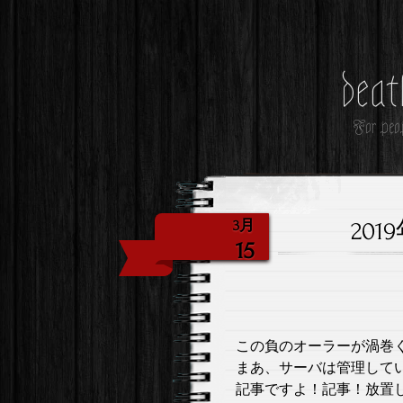
deat
For peop
20
3月
15
この負のオーラーが渦巻
まあ、サーバは管理して
記事ですよ！記事！放置