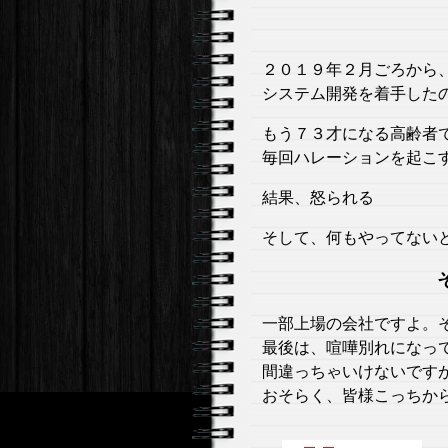
２０１９年２月ごろから
システム開発を着手した
もう７３才になる高齢者
毎回ハレーションを起こ
結果、怒られる
そして、何もやってない
一部上場の会社ですよ。
最後は、喧嘩別れになっ
間違っちゃいけないです
おそらく、皆様こっちか