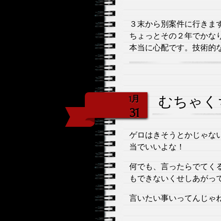
３末から別案件に行きま
ちょっとその２年でかな
本当に心配です。技術的
むちゃく
1月
31
ゲロはきそうとかじゃな
当でいいよな！
何でも、言ったらでてく
もできないくせしあがっ
言いたい事いってんじゃ