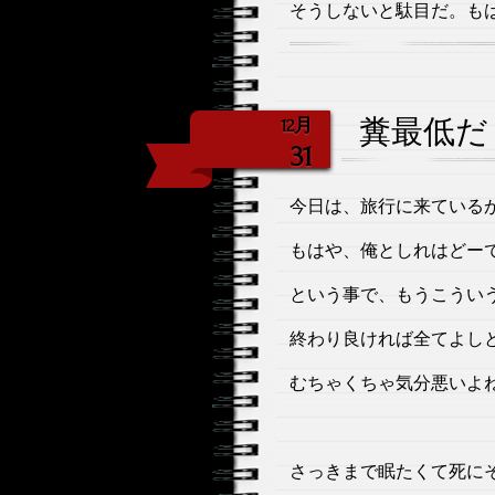
そうしないと駄目だ。も
糞最低だ
12月
31
今日は、旅行に来ている
もはや、俺としれはどー
という事で、もうこうい
終わり良ければ全てよし
むちゃくちゃ気分悪いよ
さっきまで眠たくて死に