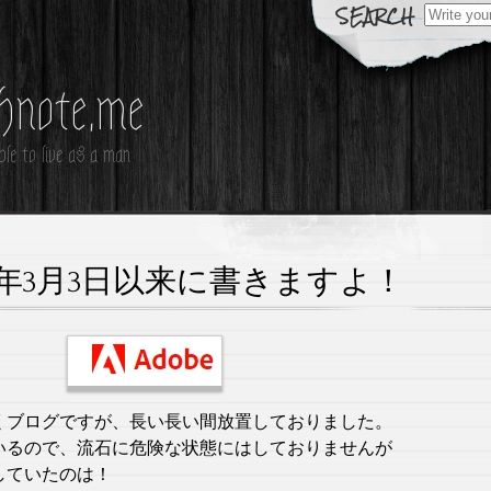
Search
for:
hnote.me
le to live as a man
19年3月3日以来に書きますよ！
くブログですが、長い長い間放置しておりました。
いるので、流石に危険な状態にはしておりませんが
していたのは！