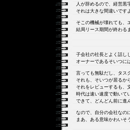
人が辞めるので、経営黒
それは大きな間違いです
そこの機械が壊れても、
結局リース期間が終わる
子会社の社長とよく話し
オーナーであるそいつに
言っても無駄だし、タス
それも、そいつが居るか
それをレビューするも、
時代は速い速度で動いて
できて、どんどん前に進
なので、自分の会社なの
まあ、ある意味かわいそ