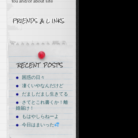
You and/or about site
困惑の日々
凄くいやなんだけど
だましだまし生きてる
さてとこれ書くか！離
婚届け！
もはやしらねーよ
今日はまいった