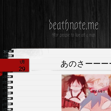
deathnote.me
For people to live as a man
あのさーーー
1月
29