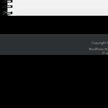
Copyright ©
WordPress th
57 q