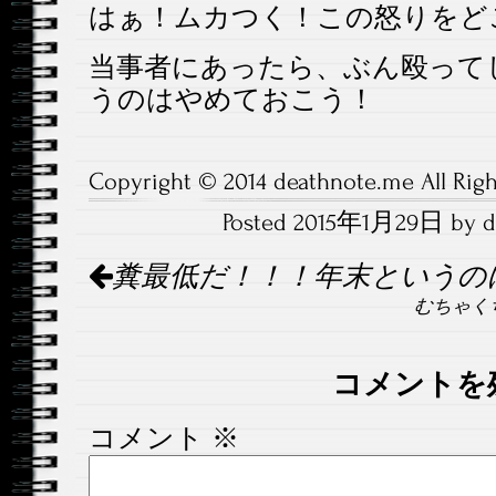
はぁ！ムカつく！この怒りをど
当事者にあったら、ぶん殴って
うのはやめておこう！
Copyright © 2014 deathnote.me All Righ
Posted 2015年1月29日 by dea
Post
糞最低だ！！！年末というの
navigation
むちゃく
コメントを
コメント
※